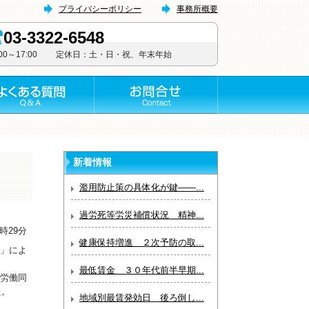
プライバシーポリシー
事務所概要
03-3322-6548
:00～17:00 定休日：土・日・祝、年末年始
新着情報
濫用防止策の具体化が鍵――...
過労死等労災補償状況 精神...
9時29分
健康保持増進 ２次予防の取...
」によ
最低賃金 ３０年代前半早期...
労働同
た。
地域別最賃発効日 後ろ倒し...