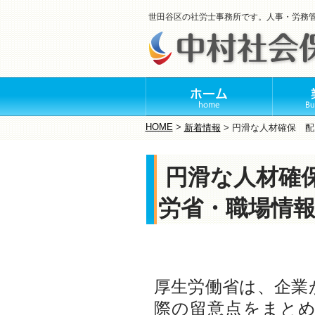
世田谷区の社労士事務所です。人事・労務
HOME
>
新着情報
>
円滑な人材確保 配
円滑な人材確
労省・職場情
厚生労働省は、企業
際の留意点をまと