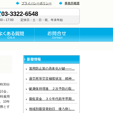
プライバシーポリシー
事務所概要
03-3322-6548
:00～17:00 定休日：土・日・祝、年末年始
新着情報
濫用防止策の具体化が鍵――...
過労死等労災補償状況 精神...
9時30分
健康保持増進 ２次予防の取...
討会」
時雇用
最低賃金 ３０年代前半早期...
、10年
務とす
地域別最賃発効日 後ろ倒し...