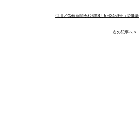
引用／労働新聞令和6年8月5日3459号（労働
次の記事へ >