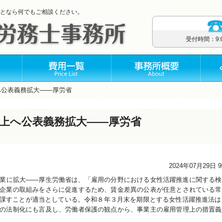
となら何でもご相談ください。
受付時間：9
へ公表義務拡大――厚労省
上へ公表義務拡大――厚労省
2024年07月29日 
業に拡大――厚生労働省は、「雇用の分野における女性活躍推進に関する検
企業の取組みをさらに促進するため、賃金差異の公表が任意とされている常
課すことが適当としている。令和８年３月末を期限とする女性活躍推進法は
の法制化にも言及し、労働者保護の観点から、事業主の雇用管理上の措置義